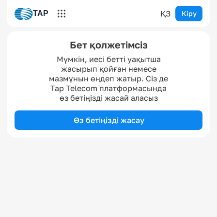
ҚЗ
TAP
Кіру
Бет қолжетімсіз
Мүмкін, иесі бетті уақытша
жасырып қойған немесе
мазмұнын өңдеп жатыр. Сіз де
Tap Telecom платформасында
өз бетіңізді жасай аласыз
Өз бетіңізді жасау