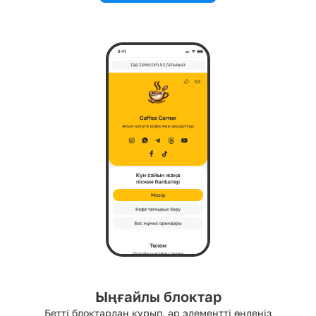
tap.telecom.kz/атыңыз
Мәзір
Ыңғайлы блоктар
Бетті блоктардан құрып, әр элементті өңдеңіз