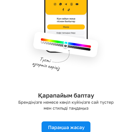
Мәзір
Қарапайым баптау
Брендіңізге немесе көңіл күйіңізге сай түстер
мен стильді таңдаңыз
Парақша жасау