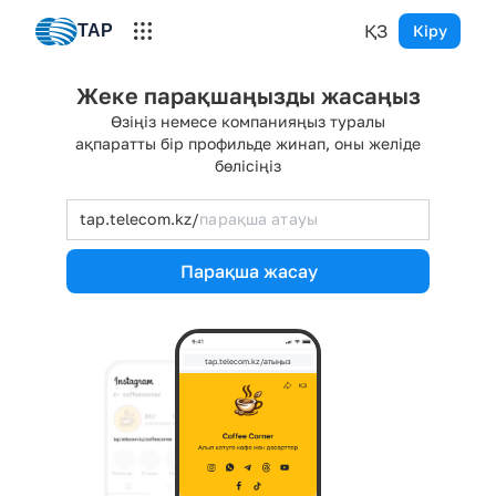
ҚЗ
TAP
Кіру
Жеке парақшаңызды жасаңыз
Өзіңіз немесе компанияңыз туралы
ақпаратты бір профильде жинап, оны желіде
бөлісіңіз
tap.telecom.kz/
Парақша жасау
tap.telecom.kz/атыңыз