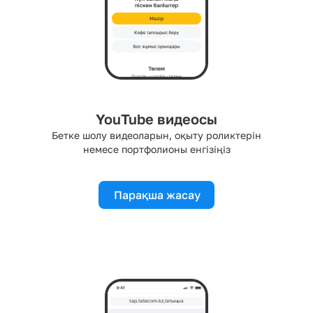
Мәзір
YouTube видеосы
Бетке шолу видеоларын, оқыту роликтерін
немесе портфолионы енгізіңіз
Парақша жасау
tap.telecom.kz/атыңыз