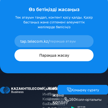
Өз бетіңізді жасаңыз
Тек атауын таңдап, контент қосу қалды. Қазір
бастаңыз және сілтемені әлеуметтік
желілерде бөлісіңіз
tap.telecom.kz/
Парақша жасау
Қызметтер
Жобалар
Көмек
Қоңырау сұрату
Интернет
IT-
және
Кеңселік
Шешімдер
160
Колл-орталығы
қолдау
байланыс
Таңбалау