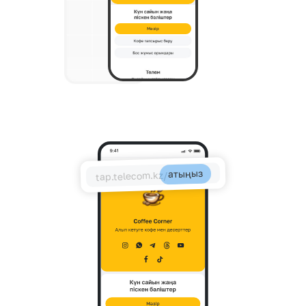
Мәзір
атыңыз
tap.telecom.kz/