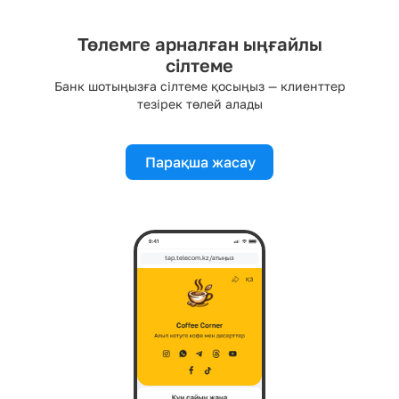
Төлемге арналған ыңғайлы
сілтеме
Банк шотыңызға сілтеме қосыңыз — клиенттер
тезірек төлей алады
Парақша жасау
tap.telecom.kz/атыңыз