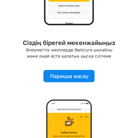
Сіздің бірегей мекенжайыңыз
Әлеуметтік желілерде бөлісуге ыңғайлы
және оңай есте қалатын қысқа сілтеме
Парақша жасау
tap.telecom.kz/атыңыз