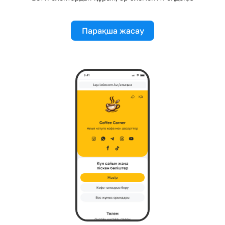
Парақша жасау
tap.telecom.kz/атыңыз
Мәзір