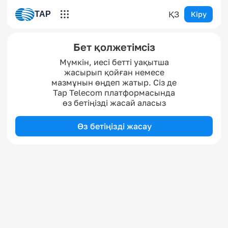
ҚЗ
TAP
Кіру
Бет қолжетімсіз
Мүмкін, иесі бетті уақытша
жасырып қойған немесе
мазмұнын өңдеп жатыр. Сіз де
Tap Telecom платформасында
өз бетіңізді жасай аласыз
Өз бетіңізді жасау