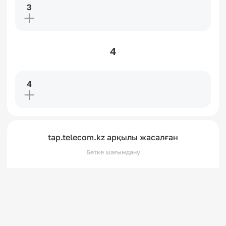
3
4
4
tap.telecom.kz
арқылы жасалған
Бетке шағымдану