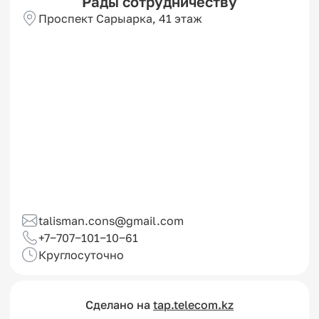
Рады сотрудничеству
Проспект Сарыарка, 4​1 этаж
talisman.cons@gmail.com
+7‒707‒101‒10‒61
Круглосуточно 
Сделано на
tap.telecom.kz