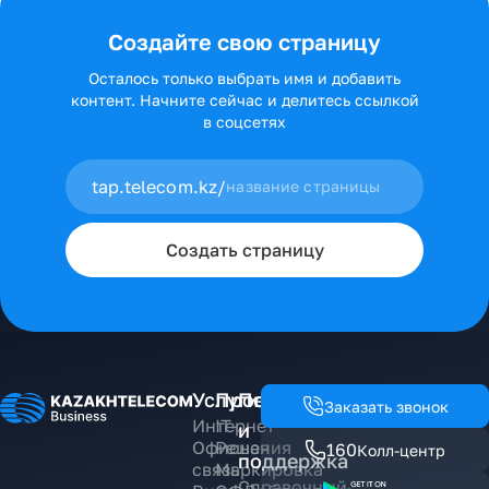
Создайте свою страницу
Осталось только выбрать имя и добавить
контент. Начните сейчас и делитесь ссылкой
в соцсетях
tap.telecom.kz/
Создать страницу
Услуги
Проекты
Помощь
Заказать звонок
Интернет
IT-
и
Офисная
Решения
160
Колл-центр
поддержка
связь
Маркировка
Справочный