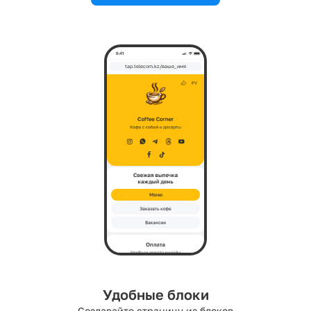
tap.telecom.kz/ваше_имя
Меню
Удобные блоки
Создавайте страницу из блоков