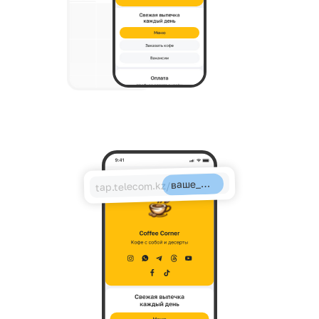
Меню
ваше_имя
tap.telecom.kz/