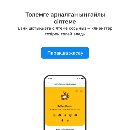
Төлемге арналған ыңғайлы
сілтеме
Банк шотыңызға сілтеме қосыңыз — клиенттер
тезірек төлей алады
Парақша жасау
tap.telecom.kz/атыңыз