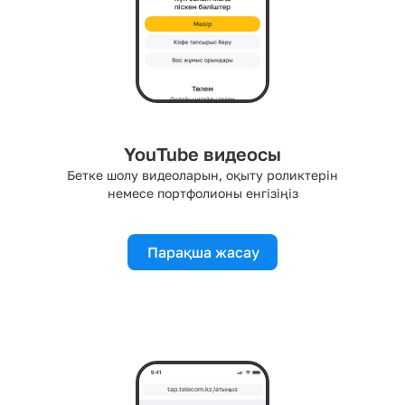
Мәзір
YouTube видеосы
Бетке шолу видеоларын, оқыту роликтерін
немесе портфолионы енгізіңіз
Парақша жасау
tap.telecom.kz/атыңыз