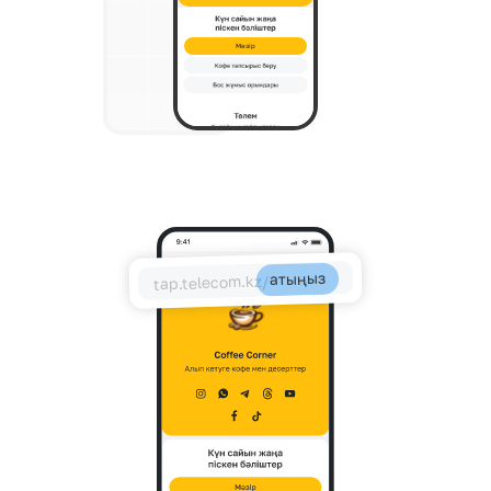
Мәзір
атыңыз
tap.telecom.kz/