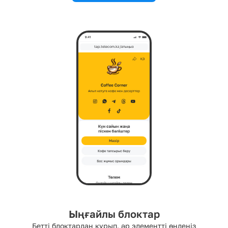
tap.telecom.kz/атыңыз
Мәзір
Ыңғайлы блоктар
Бетті блоктардан құрып, әр элементті өңдеңіз