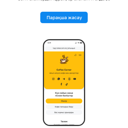
Парақша жасау
tap.telecom.kz/атыңыз
Мәзір