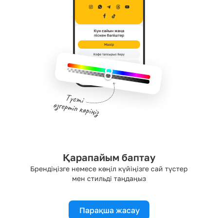
Мәзір
Қарапайым баптау
Брендіңізге немесе көңіл күйіңізге сай түстер
мен стильді таңдаңыз
Парақша жасау