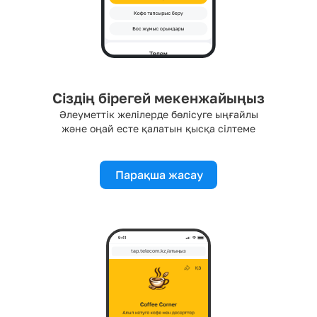
Сіздің бірегей мекенжайыңыз
Әлеуметтік желілерде бөлісуге ыңғайлы
және оңай есте қалатын қысқа сілтеме
Парақша жасау
tap.telecom.kz/атыңыз