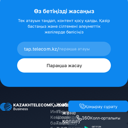
Өз бетіңізді жасаңыз
Тек атауын таңдап, контент қосу қалды. Қазір
бастаңыз және сілтемені әлеуметтік
желілерде бөлісіңіз
tap.telecom.kz/
Парақша жасау
Қызметтер
Жобалар
Көмек
Қоңырау сұрату
Интернет
IT-
және
Кеңселік
Шешімдер
160
Колл-орталығы
қолдау
байланыс
Таңбалау