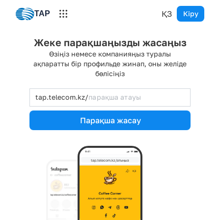
ҚЗ
TAP
Кіру
Жеке парақшаңызды жасаңыз
Өзіңіз немесе компанияңыз туралы
ақпаратты бір профильде жинап, оны желіде
бөлісіңіз
tap.telecom.kz/
Парақша жасау
tap.telecom.kz/атыңыз